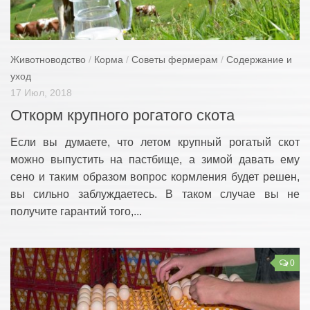
Купить
Животноводство
Животноводство
/
Корма
/
Советы фермерам
/
Содержание и
Советы фермерам
уход
Содержание и уход
17 Июл, 2018
Корма
Откорм крупного рогатого скота
Бизнес план
Если вы думаете, что летом крупный рогатый скот
Книги
можно выпустить на пастбище, а зимой давать ему
Растениеводство
сено и таким образом вопрос кормления будет решен,
вы сильно заблуждаетесь. В таком случае вы не
Советы огородникам
получите гарантий того,...
Семена и рассада
Бизнес идеи
0
Книги
Строительство