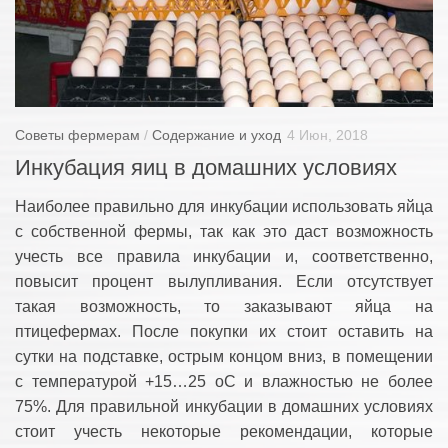
Хоз. постройки
Ландшафтный дизайн
Приусадебные постройки
Дачный дом
Советы фермерам
/
Содержание и уход
4 Июн, 2018
Сельский дом
Инкубация яиц в домашних условиях
Забор и ворота
Наиболее правильно для инкубации использовать яйца
с собственной фермы, так как это даст возможность
учесть все правила инкубации и, соответственно,
повысит процент вылупливания. Если отсутствует
такая возможность, то заказывают яйца на
птицефермах. После покупки их стоит оставить на
сутки на подставке, острым концом вниз, в помещении
с температурой +15…25 оС и влажностью не более
75%. Для правильной инкубации в домашних условиях
стоит учесть некоторые рекомендации, которые