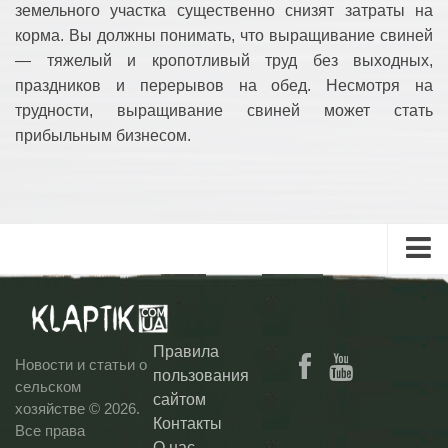
земельного участка существенно снизят затраты на
корма. Вы должны понимать, что выращивание свиней
— тяжелый и кропотливый труд без выходных,
праздников и перерывов на обед. Несмотря на
трудности, выращивание свиней может стать
прибыльным бизнесом.
Главная
Клаптик ТВ
Правила
Новости и статьи о
Блог
пользования
сельском
сайтом
Контакты
хозяйстве © 2026.
Контакты
Все права
О нас
О нас