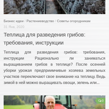
Купить
Животноводство
Бизнес идеи
/
Растениеводство
/
Советы огородникам
Советы фермерам
31 Янв, 2020
Содержание и уход
Теплица для разведения грибов:
Корма
требования, инструкции
Бизнес план
Теплица для разведения грибов: требования,
Книги
инструкции Рационально ли заниматься
Растениеводство
выращиванием грибов в теплице? После осенней
уборки урожая предприимчивые хозяева земельных
Советы огородникам
участков переключают свое внимание на теплицу. Ведь
Семена и рассада
зимой в ней можно выращивать овощи, зелень или...
Бизнес идеи
Книги
0
Строительство