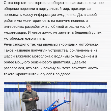
С тех пор как вся торговля, общественная жизнь и личное
Купить
общение перешли в виртуальный мир, приходится
Животноводство
поглощать массу информации ежедневно. Да, в своей
работе мы мониторим сеть на наличие новинок и
Советы фермерам
интересных разработок в любимой отрасли малой
Содержание и уход
механизации. И невозможно не заметить бешеный успех
мотоблоков нового типа.
Корма
Речь сегодня о так называемых гибридных мотоблоках.
Бизнес план
Такое название получили устройства, сочлененные из
Книги
шасси тяжелого мотоблока с водяным охлаждением и
более мощного бензинового двигателя. Давайте
Растениеводство
разберемся, что это, и почему вы тоже захотите иметь
Советы огородникам
такого Франкенштейна у себя во дворе.
Семена и рассада
Бизнес идеи
Книги
Строительство