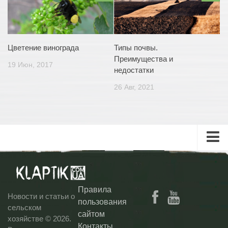
Цветение винограда
Типы почвы.
Преимущества и
19 Июн, 2017
недостатки
26 Авг, 2021
Главная
Клаптик ТВ
Правила
Новости и статьи о
Блог
пользования
сельском
сайтом
Контакты
хозяйстве © 2026.
Контакты