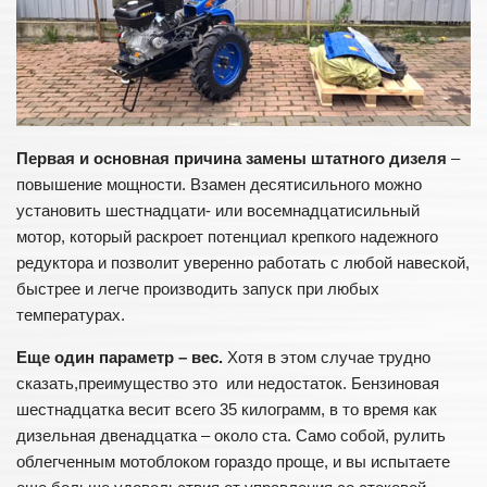
Хоз. постройки
Ландшафтный дизайн
Приусадебные постройки
Дачный дом
Сельский дом
Первая и основная причина замены штатного дизеля
–
повышение мощности. Взамен десятисильного можно
Забор и ворота
установить шестнадцати- или восемнадцатисильный
мотор, который раскроет потенциал крепкого надежного
редуктора и позволит уверенно работать с любой навеской,
быстрее и легче производить запуск при любых
температурах.
Еще один параметр – вес.
Хотя в этом случае трудно
сказать,преимущество это или недостаток. Бензиновая
шестнадцатка весит всего 35 килограмм, в то время как
дизельная двенадцатка ‒ около ста. Само собой, рулить
облегченным мотоблоком гораздо проще, и вы испытаете