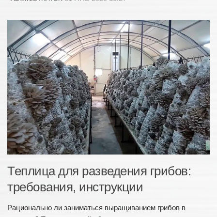
Купить
Животноводство
Советы фермерам
Содержание и уход
Корма
Бизнес план
Книги
Растениеводство
Советы огородникам
Семена и рассада
Теплица для разведения грибов:
Бизнес идеи
требования, инструкции
Книги
Строительство
Рационально ли заниматься выращиванием грибов в