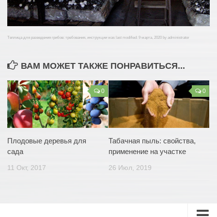
Теплица для разведения грибов: требования, инструкции
was last modified:
9 марта, 2020
by
administrator
ВАМ МОЖЕТ ТАКЖЕ ПОНРАВИТЬСЯ...
0
0
Плодовые деревья для
Табачная пыль: свойства,
сада
применение на участке
11 Окт, 2017
26 Июл, 2019