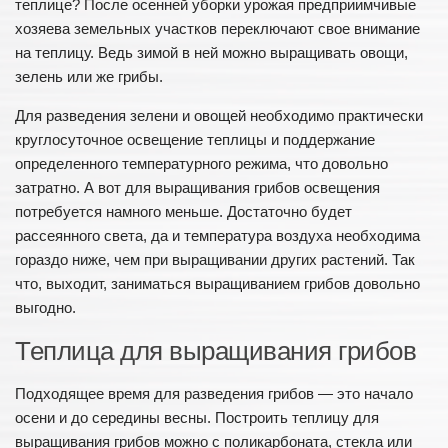
теплице? После осенней уборки урожая предприимчивые
Хоз. постройки
хозяева земельных участков переключают свое внимание
Ландшафтный дизайн
на теплицу. Ведь зимой в ней можно выращивать овощи,
зелень или же грибы.
Приусадебные постройки
Дачный дом
Для разведения зелени и овощей необходимо практически
круглосуточное освещение теплицы и поддержание
Сельский дом
определенного температурного режима, что довольно
Забор и ворота
затратно. А вот для выращивания грибов освещения
потребуется намного меньше. Достаточно будет
рассеянного света, да и температура воздуха необходима
гораздо ниже, чем при выращивании других растений. Так
что, выходит, заниматься выращиванием грибов довольно
выгодно.
Теплица для выращивания грибов
Подходящее время для разведения грибов — это начало
осени и до середины весны. Построить теплицу для
выращивания грибов можно с поликарбоната, стекла или