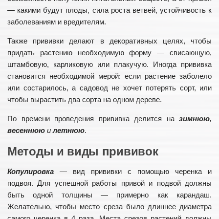
— какими будут плоды, сила роста ветвей, устойчивость к
заболеваниям и вредителям.
Также прививки делают в декоративных целях, чтобы
придать растению необходимую форму — свисающую,
штамбовую, карликовую или плакучую. Иногда прививка
становится необходимой мерой: если растение заболело
или состарилось, а садовод не хочет потерять сорт, или
чтобы вырастить два сорта на одном дереве.
По времени проведения прививка делится на
зимнюю
,
весеннюю
и
летнюю
.
Методы и виды прививок
Копулировка
— вид прививки с помощью черенка и
подвоя. Для успешной работы привой и подвой должны
быть одной толщины — примерно как карандаш.
Желательно, чтобы место среза было длиннее диаметра
самого черенка в 4 раза. Места срезов растений должны