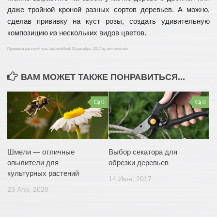
даже тройной кроной разных сортов деревьев. А можно,
сделав прививку на куст розы, создать удивительную
композицию из нескольких видов цветов.
Прививки растений
was last modified:
26 декабря, 2017
by
administrator
ВАМ МОЖЕТ ТАКЖЕ ПОНРАВИТЬСЯ...
0
0
Шмели — отличные
Выбор секатора для
опылители для
обрезки деревьев
культурных растений
14 Июн, 2017
23 Апр, 2020