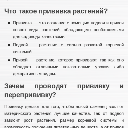
Хоз. постройки
Что такое прививка растений?
Ландшафтный дизайн
Приусадебные постройки
Прививка — это создание с помощью подвоя и привоя
нового вида растений, обладающего необходимыми
Дачный дом
для садовода качествами.
Сельский дом
Подвой — растение с сильно развитой корневой
Забор и ворота
системой.
Привой — растение, которое прививают, так как оно
обладает отличными показателями урожая либо
декоративным видом.
Зачем проводят прививку и
перепрививку?
Прививку делают для того, чтобы новый саженец взял от
материнского растения лучшие качества. Так от подвоя
зависит рост растения, размер корневой системы и
возможность получения питательных веществ, а от привоя