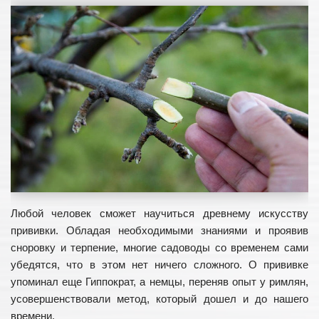
Купить
Животноводство
Советы фермерам
Содержание и уход
Корма
Бизнес план
Книги
Растениеводство
Советы огородникам
Любой человек сможет научиться древнему искусству
прививки. Обладая необходимыми знаниями и проявив
Семена и рассада
сноровку и терпение, многие садоводы со временем сами
Бизнес идеи
убедятся, что в этом нет ничего сложного. О прививке
Книги
упоминал еще Гиппократ, а немцы, переняв опыт у римлян,
усовершенствовали метод, который дошел и до нашего
Строительство
времени.