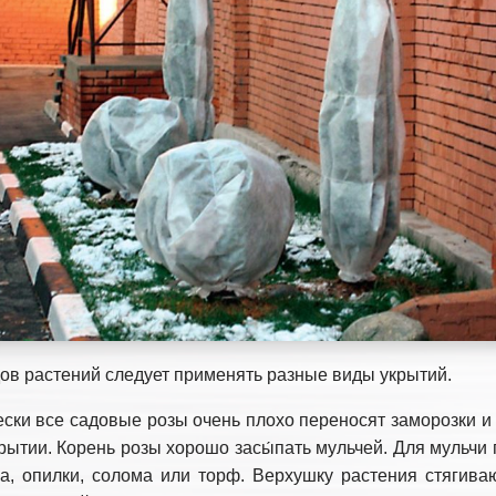
ов растений следует применять разные виды укрытий.
ески все садовые розы очень плохо переносят заморозки и
рытии. Корень розы хорошо засы́пать мульчей. Для мульчи 
а, опилки, солома или торф. Верхушку растения стягива