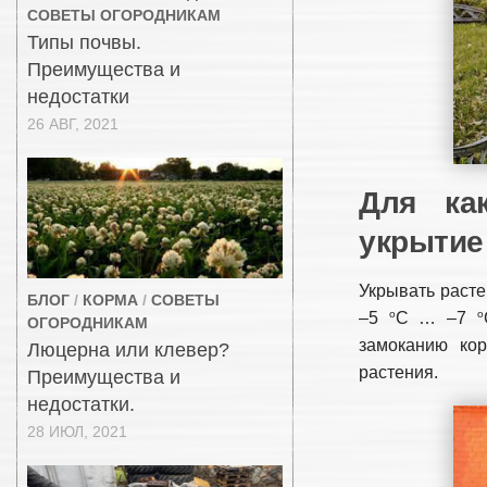
СОВЕТЫ ОГОРОДНИКАМ
Типы почвы.
Преимущества и
недостатки
26 АВГ, 2021
Для ка
укрытие
Укрывать расте
БЛОГ
/
КОРМА
/
СОВЕТЫ
о
о
–5
С … –7
ОГОРОДНИКАМ
замоканию кор
Люцерна или клевер?
растения.
Преимущества и
недостатки.
28 ИЮЛ, 2021