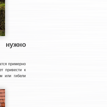
й нужно
атся примерно
ет привести к
ям или гибели