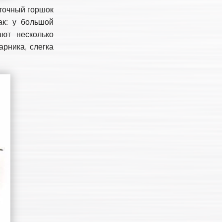
еточный горшок
ак: у большой
ают несколько
арника, слегка