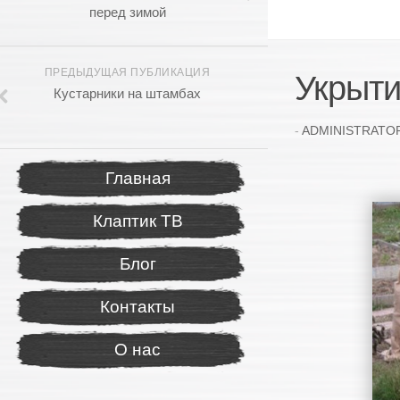
перед зимой
ПРЕДЫДУЩАЯ ПУБЛИКАЦИЯ
Укрыти
Кустарники на штамбах
-
ADMINISTRATO
Главная
Клаптик ТВ
Блог
Контакты
О нас