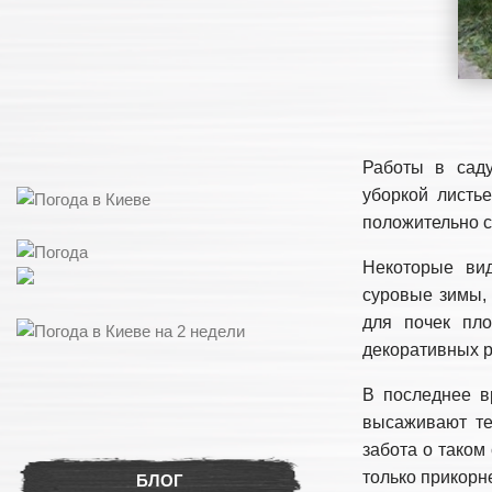
Работы в сад
уборкой листь
положительно с
Некоторые ви
суровые зимы, 
для почек пло
декоративных р
В последнее в
высаживают те
забота о таком
только прикорн
БЛОГ