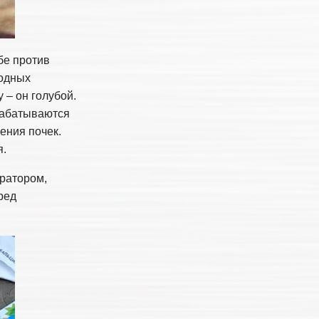
бе против
годных
 – он голубой.
брабатываются
ения почек.
я.
иратором,
ред