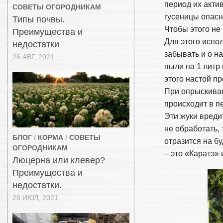
период их акти
СОВЕТЫ ОГОРОДНИКАМ
гусеницы опасн
Типы почвы.
Чтобы этого не
Преимущества и
Для этого испо
недостатки
забывать и о н
26 АВГ, 2021
пыли на 1 литр
этого настой п
При опрыскиван
происходит в п
Эти жуки вреди
не обработать, 
БЛОГ
/
КОРМА
/
СОВЕТЫ
отразится на б
ОГОРОДНИКАМ
– это «Каратэ»
Люцерна или клевер?
Преимущества и
недостатки.
28 ИЮЛ, 2021