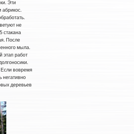
ки. Эти
и абрикос.
обработать.
ветуют не
5 стакана
ая. После
венного мыла.
й этап работ
долгоносики.
. Если вовремя
ь негативно
овых деревьев