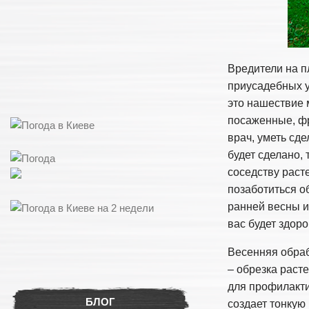
Вредители на п
приусадебных у
это нашествие 
посаженные, фр
врач, уметь сд
будет сделано, 
соседству раст
позаботиться о
ранней весны и
вас будет здор
Весенняя обраб
– обрезка раст
для профилакти
БЛОГ
создает тонкую