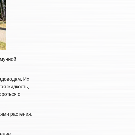
ммунной
адоводам. Их
ая жидкость,
ороться с
ями растения.
рение