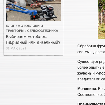
БЛОГ
/
МОТОБЛОКИ И
ТРАКТОРЫ
/
СЕЛЬХОЗТЕХНИКА
Выбираем мотоблок,
гибридный или дизельный?
Обработка фру
31 МАР, 2021
системы дерева
Существует ряд
более опытные 
железный купор
вредителями са
Мочевина.
Ее и
Соотношение: 6
Преимущества