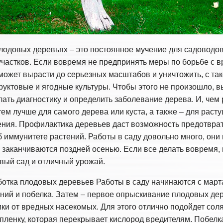
лодовых деревьях – это постоянное мучение для садоводо
частков. Если вовремя не предпринять меры по борьбе с в
может вырасти до серьезных масштабов и уничтожить, с та
уктовые и ягодные культуры. Чтобы этого не произошло, в
елать диагностику и определить заболевание дерева. И, чем
тем лучше для самого дерева или куста, а также – для раст
ения. Профилактика деревьев даст возможность предотврат
б иммунитете растений. Работы в саду довольно много, они
 заканчиваются поздней осенью. Если все делать вовремя, 
овый сад и отличный урожай.
отка плодовых деревьев Работы в саду начинаются с март
ений и побелка. Затем – первое опрыскивание плодовых де
ки от вредных насекомых. Для этого отлично подойдет сол
 пленку, которая перекрывает кислород вредителям. Побелк