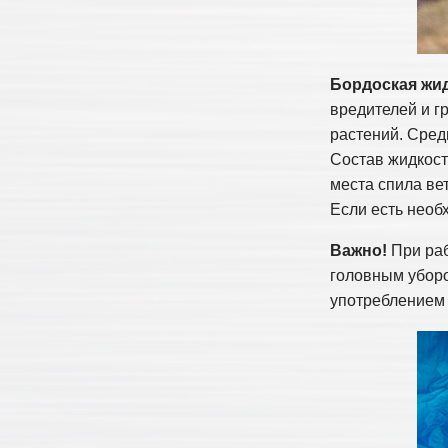
Бордоская жи
вредителей и г
растений. Сред
Состав жидкост
места спила ве
Если есть необ
Важно!
При раб
головным уборо
употреблением