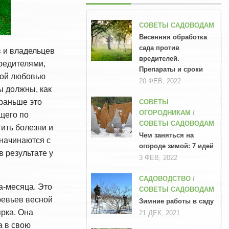
СОВЕТЫ САДОВОДАМ
Весенняя обработка
сада против
в и владельцев
вредителей.
редителями,
Препараты и сроки
кой любовью
20 ФЕВ, 2022
ы должны, как
 раньше это
СОВЕТЫ
ОГОРОДНИКАМ
/
ущего по
СОВЕТЫ САДОВОДАМ
ить болезни и
Чем заняться на
 начинаются с
огороде зимой: 7 идей
в результате у
3 ФЕВ, 2022
САДОВОДСТВО
/
а-месяца. Это
СОВЕТЫ САДОВОДАМ
ревьев весной
Зимние работы в саду
ярка. Она
21 ДЕК, 2021
а в свою