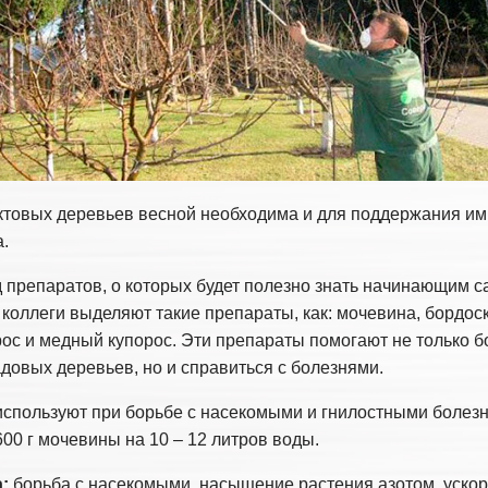
ктовых деревьев весной необходима и для поддержания и
.
 препаратов, о которых будет полезно знать начинающим с
коллеги выделяют такие препараты, как: мочевина, бордоск
ос и медный купорос. Эти препараты помогают не только б
довых деревьев, но и справиться с болезнями.
спользуют при борьбе с насекомыми и гнилостными болезн
00 г мочевины на 10 – 12 литров воды.
:
борьба с насекомыми, насыщение растения азотом, уско