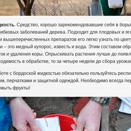
дкость
. Средство, хорошо зарекомендовавшие себя в борь
рибковых заболеваний дерева. Подходит для плодовых и я
и вышеперечисленных препаратов его легко узнать по цвету
и – это медный купорос, известь и вода. Этим составом о
ток и удаления коры. Опрыскивать растения лучше до появл
ходимость в обработке, то за четыре недели до сбора урожа
оте с бордоской жидкостью обязательно пользуйтесь респ
м, перчатками и защитной одеждой. Необходимо всегда пе
 мыть фрукты!