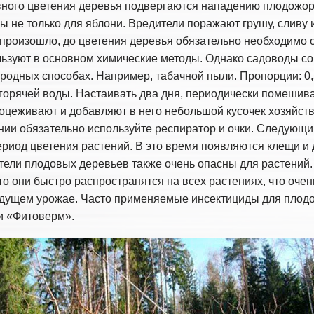
вного цветения деревья подвергаются нападению плодожор
ы не только для яблони. Вредители поражают грушу, сливу 
 произошло, до цветения деревья обязательно необходимо 
льзуют в основном химические методы. Однако садоводы со
ародных способах. Например, табачной пыли. Пропорции: 0,
 горячей воды. Настаивать два дня, периодически помешив
роцеживают и добавляют в него небольшой кусочек хозяйст
ии обязательно используйте респиратор и очки. Следующи
ериод цветения растений. В это время появляются клещи и 
тели плодовых деревьев также очень опасны для растений
то они быстро распространятся на всех растениях, что очен
удущем урожае. Часто применяемые инсектициды для плод
 и «Фитоверм».